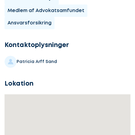
Medlem af Advokatsamfundet
Ansvarsforsikring
Lad
os
komme
Kontaktoplysninger
i
gang
Patricia Arff Sand
Lokation
Lad
Vælg
os
service
komme
i
gang
Beskriv
din