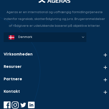
Ageras er en international og uafhængig formidlingstjeneste
indenfor regnskab, skatterådgivning og jura. Brugeranmeldelser
af rådgivere er udelukkende baseret på objektive kriterier.
Denmark
Sweden
Norway
Netherlands
Germany
USA
Virksomheden
Resurser
Partnere
Kontakt