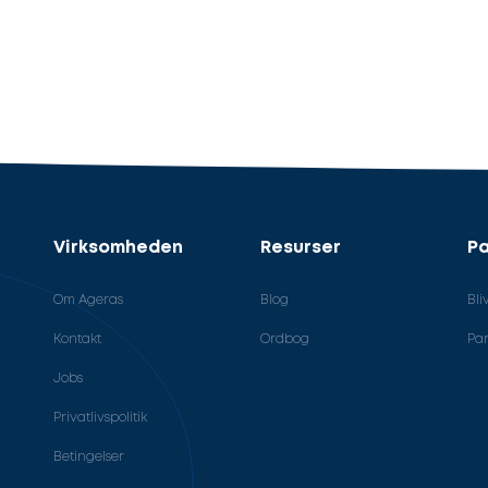
Virksomheden
Resurser
Pa
Om Ageras
Blog
Bli
Kontakt
Ordbog
Par
Jobs
Privatlivspolitik
Betingelser