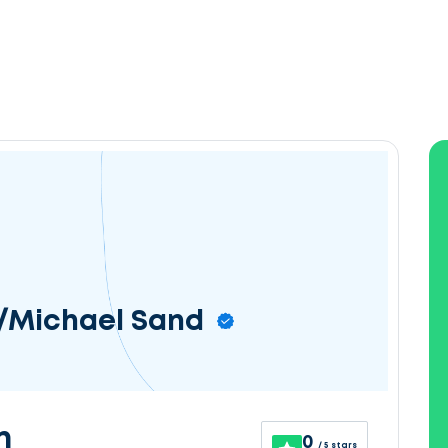
/Michael Sand
n
0
/ 5 stars