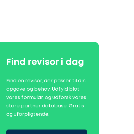
Find revisor i dag
Find en revisor, der passer til din
opgave og behov. Udfyld blot
vores formular, og udforsk vores
store partner database. Gratis
og uforpligtende.