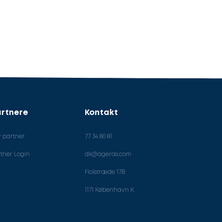
rtnere
Kontakt
v partner
77 34 80 81
tner Login
dk@ageras.com
Fiolstræde 17B
1171 København K