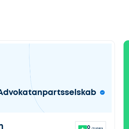
 Advokatanpartsselskab
n
0
/ 5 stars