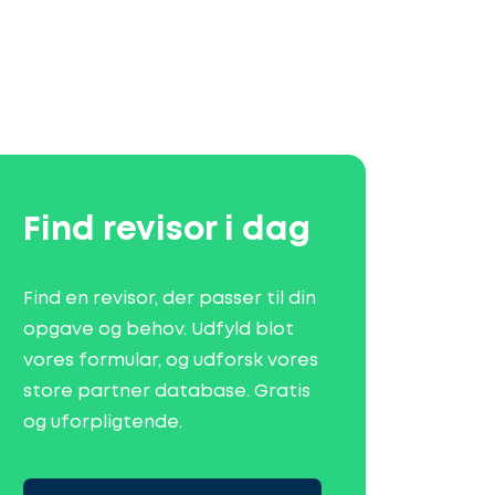
Find revisor i dag
Find en revisor, der passer til din
opgave og behov. Udfyld blot
vores formular, og udforsk vores
store partner database. Gratis
og uforpligtende.