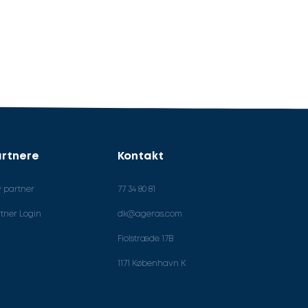
rtnere
Kontakt
v partner
77 34 80 81
tner Login
dk@ageras.com
Fiolstræde 17B
1171 København K