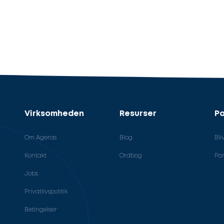
Virksomheden
Resurser
Pa
Om Ageras
Blog
Bli
Kontakt
Ordbog
Par
Jobs
Privatlivspolitik
Betingelser