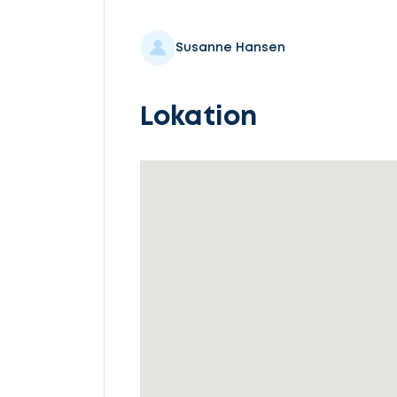
Susanne Hansen
Lokation
Lad
os
komme
i
gang