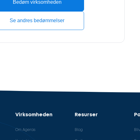
Bedøm virksomheden
Se andres bedømmelser
Virksomheden
Resurser
Pa
Om Ageras
Blog
Bli