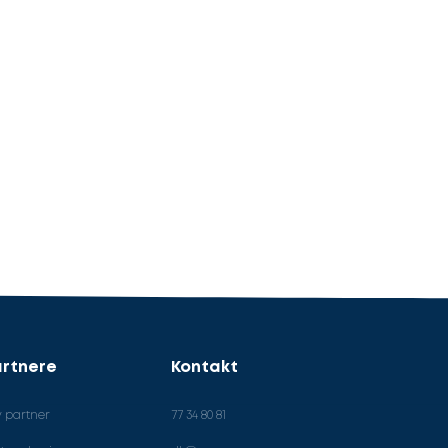
rtnere
Kontakt
v partner
77 34 80 81