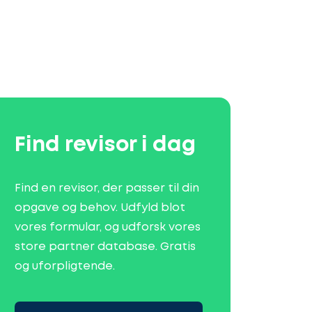
Find revisor i dag
Find en revisor, der passer til din
opgave og behov. Udfyld blot
vores formular, og udforsk vores
store partner database. Gratis
og uforpligtende.