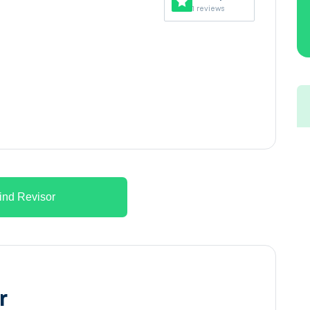
1 reviews
ind Revisor
r