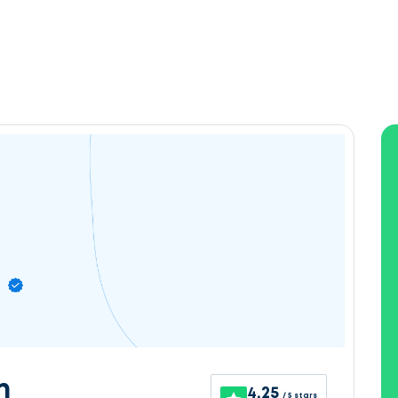
n
4.25
/ 5 stars