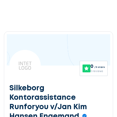
0
/ 5 stars
0 reviews
Silkeborg
Kontorassistance
Runforyou v/Jan Kim
Hansen Engemand