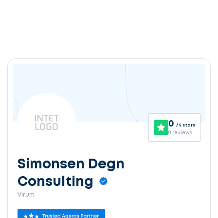
0
/ 5 stars
0 reviews
Simonsen Degn
Consulting
Virum