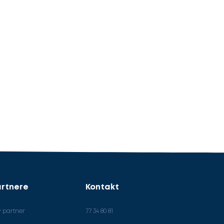
rtnere
Kontakt
v partner
77 34 80 81