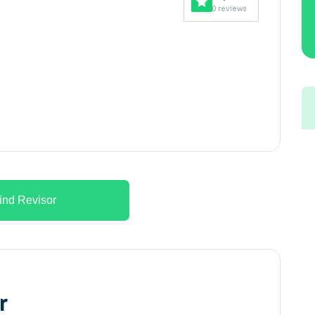
0 reviews
ind Revisor
r