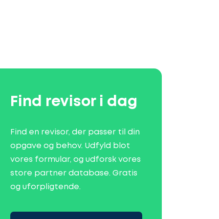
Find revisor i dag
Find en revisor, der passer til din
opgave og behov. Udfyld blot
vores formular, og udforsk vores
store partner database. Gratis
og uforpligtende.