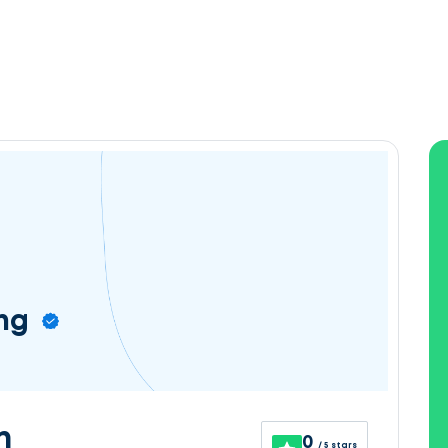
ng
n
0
/ 5 stars