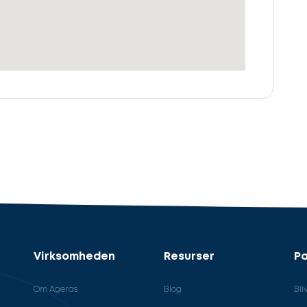
Virksomheden
Resurser
Pa
Om Ageras
Blog
Bli