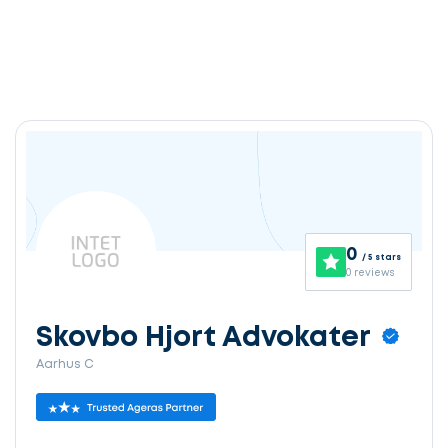
0
/ 5 stars
0 reviews
Skovbo Hjort Advokater
Aarhus C