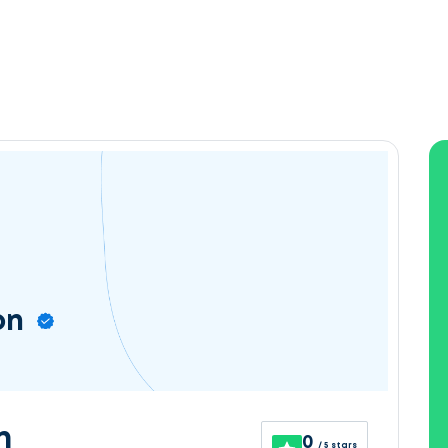
on
n
0
/ 5 stars