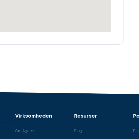
Virksomheden
Resurser
Pa
Om Ageras
Blog
Bli