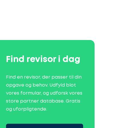
Find revisor i dag
Find en revisor, der passer til din
opgave og behov. Udfyld blot
vores formular, og udforsk vores
store partner database. Gratis
og uforpligtende.