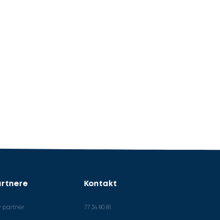
rtnere
Kontakt
v partner
77 34 80 81