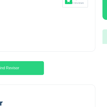
0 reviews
ind Revisor
r