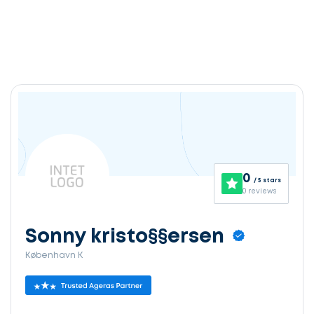
0
/ 5 stars
0 reviews
Sonny kristo§§ersen
København K