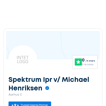
0
/ 5 stars
0 reviews
Spektrum Ipr v/ Michael
Henriksen
Aarhus C