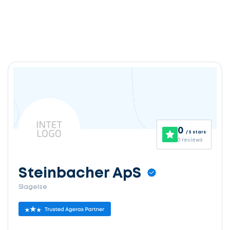
0
/ 5 stars
0 reviews
Steinbacher ApS
Slagelse