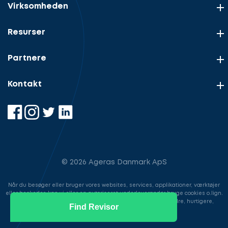
Virksomheden
Resurser
Partnere
Kontakt
© 2026 Ageras Danmark ApS
Når du besøger eller bruger vores websites, services, applikationer, værktøjer
eller beskeder, kan vi eller en autoriseret underleverandør bruge cookies o.lign.
til at gemme information for at gøre din brugeroplevelse bedre, hurtigere,
Find Revisor
sikrere samt i markedsføringsøjemed.