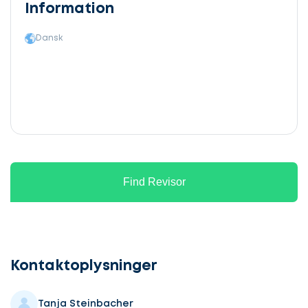
Information
Dansk
Find Revisor
Lad
os
komme
Kontaktoplysninger
i
gang
Tanja Steinbacher