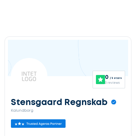
0
/ 5 stars
0 reviews
Stensgaard Regnskab
Kalundborg