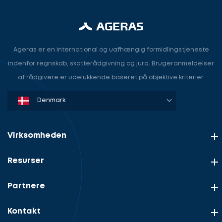
Ageras er en international og uafhængig formidlingstjeneste
indenfor regnskab, skatterådgivning og jura. Brugeranmeldelser
af rådgivere er udelukkende baseret på objektive kriterier.
Denmark
Sweden
Norway
Netherlands
Germany
USA
Virksomheden
Resurser
Partnere
Kontakt