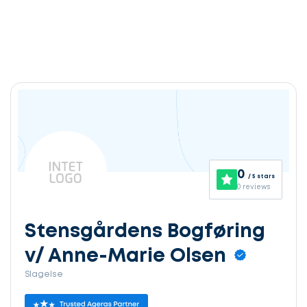
0
/ 5 stars
0 reviews
Stensgårdens Bogføring
v/ Anne-Marie Olsen
Slagelse