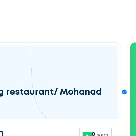
og restaurant/ Mohanad
n
0
/ 5 stars