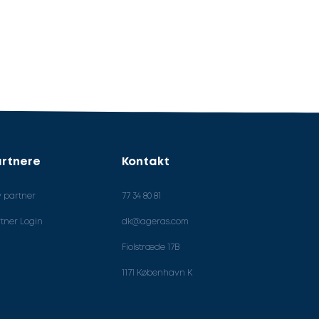
rtnere
Kontakt
v partner
77 34 80 81
tner Login
dk@ageras.com
Fiolstræde 17B
1171 København K