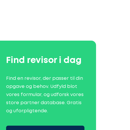
Find revisor i dag
Find en revisor, der passer til din
opgave og behov. Udfyld blot
vores formular, og udforsk vores
store partner database. Gratis
og uforpligtende.