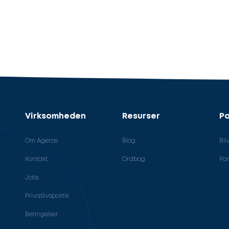
Virksomheden
Resurser
Pa
Om Ageras
Blog
Bli
Kontakt
Ordbog
Par
Jobs
Privatlivspolitik
Betingelser