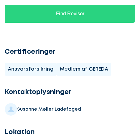
Find Revisor
Certificeringer
Ansvarsforsikring
Medlem af CEREDA
Lad
os
komme
Kontaktoplysninger
i
gang
Susanne Møller Ladefoged
Lokation
Lad