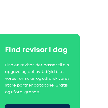
Find revisor i dag
Find en revisor, der passer til din
opgave og behov. Udfyld blot
vores formular, og udforsk vores
store partner database. Gratis
og uforpligtende.