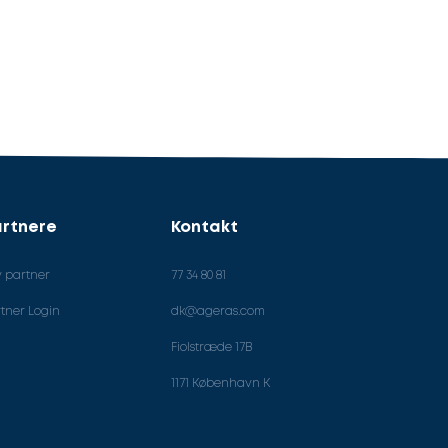
rtnere
Kontakt
v partner
77 34 80 81
tner Login
dk@ageras.com
Fiolstræde 17B
1171 København K