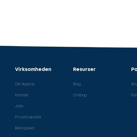
Virksomheden
Resurser
Pa
Om Ageras
Blog
Bli
Kontakt
Ordbog
Par
Jobs
Privatlivspolitik
Betingelser