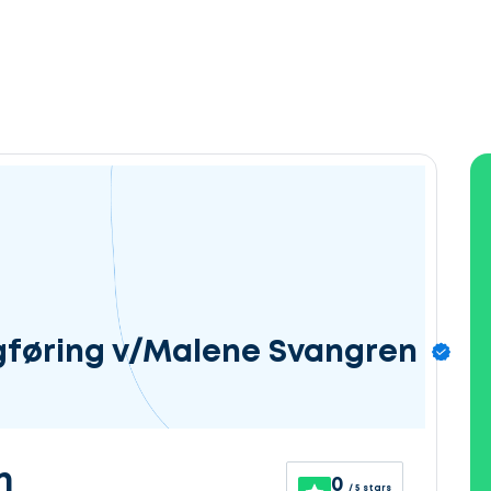
gføring v/Malene Svangren
n
0
/ 5 stars