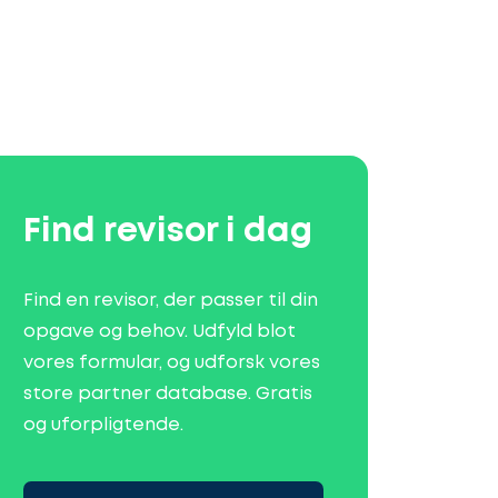
Find revisor i dag
Find en revisor, der passer til din
opgave og behov. Udfyld blot
vores formular, og udforsk vores
store partner database. Gratis
og uforpligtende.