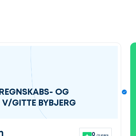
REGNSKABS- OG
 V/GITTE BYBJERG
n
0
/ 5 stars