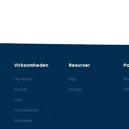
Virksomheden
Resurser
Pa
Om Ageras
Blog
Bli
Kontakt
Ordbog
Par
Jobs
Privatlivspolitik
Betingelser