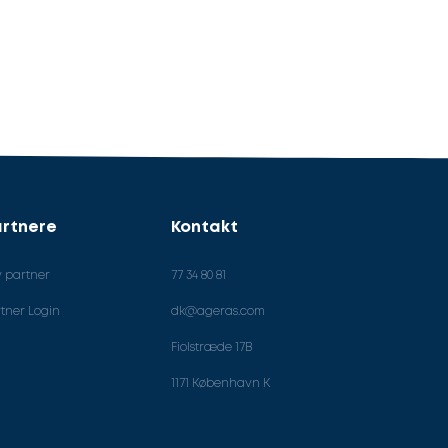
rtnere
Kontakt
v partner
77 34 80 81
tner Login
dk@ageras.com
Fiolstræde 17B
1171 København K