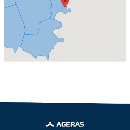
Hvilken
samarbejdspartner
søger
Kontaktoplysninger
du?
Revisor
Revisor/Bogholder
Advokat/Jurist
Næste