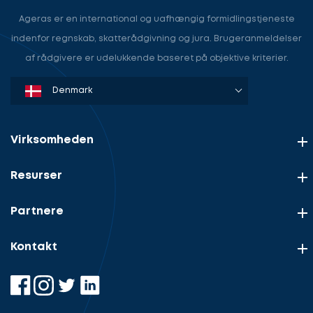
Ageras er en international og uafhængig formidlingstjeneste
indenfor regnskab, skatterådgivning og jura. Brugeranmeldelser
af rådgivere er udelukkende baseret på objektive kriterier.
Denmark
Sweden
Norway
Netherlands
Germany
USA
Virksomheden
Resurser
Partnere
Kontakt