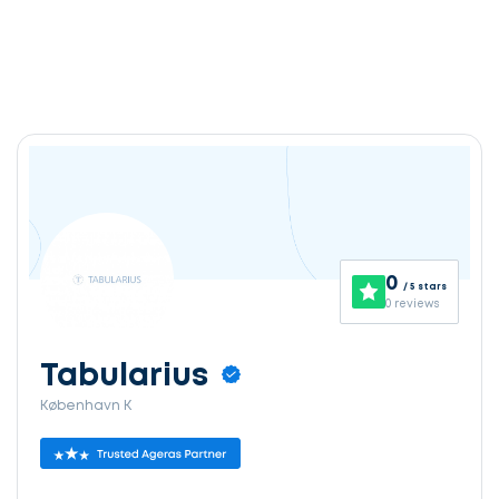
0
/ 5 stars
0 reviews
Tabularius
København K