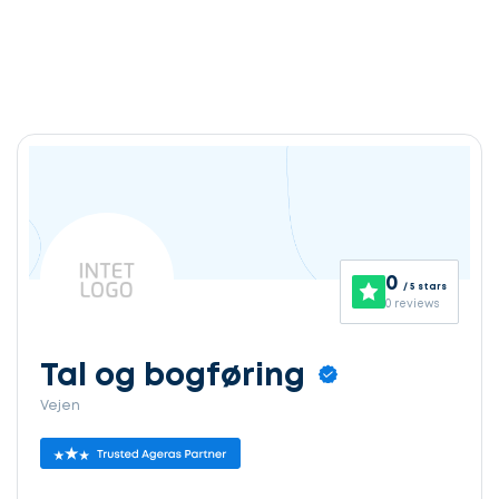
0
/ 5 stars
0 reviews
Tal og bogføring
Vejen