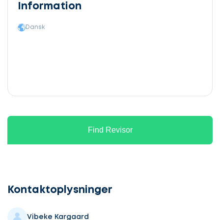
Information
Dansk
Find Revisor
Lad
os
komme
Kontaktoplysninger
i
gang
Vibeke Kargaard