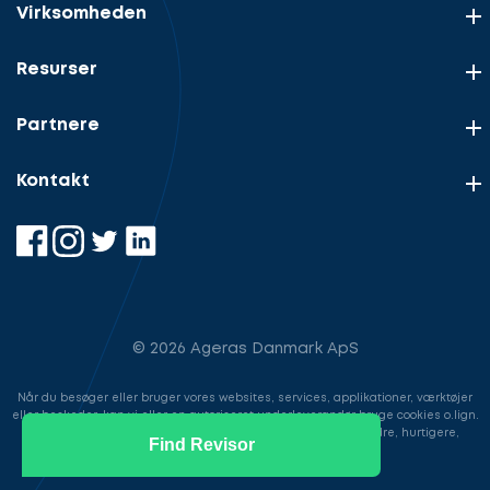
Virksomheden
Resurser
Partnere
Kontakt
© 2026 Ageras Danmark ApS
Når du besøger eller bruger vores websites, services, applikationer, værktøjer
eller beskeder, kan vi eller en autoriseret underleverandør bruge cookies o.lign.
til at gemme information for at gøre din brugeroplevelse bedre, hurtigere,
Find Revisor
sikrere samt i markedsføringsøjemed.