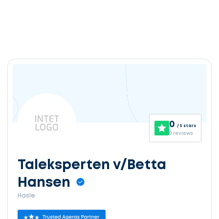
0
/ 5 stars
0 reviews
Taleksperten v/Betta
Hansen
Hasle