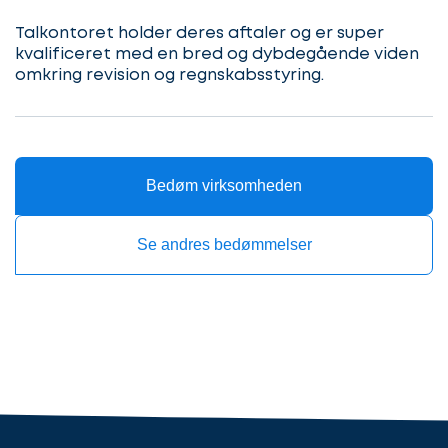
gang
Beskriv
Talkontoret holder deres aftaler og er super
din
sag
kvalificeret med en bred og dybdegående viden
Hvilken
omkring revision og regnskabsstyring.
samarbejdspartner
søger
Kontaktoplysninger
du?
Bedøm virksomheden
Se andres bedømmelser
Revisor
Revisor/Bogholder
Advokat/Jurist
Næste