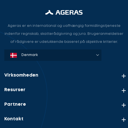
Ageras er en international og uafhængig formidlingstjeneste
indenfor regnskab, skatterådgivning og jura. Brugeranmeldelser
af rådgivere er udelukkende baseret på objektive kriterier.
Denmark
Sweden
Norway
Netherlands
Germany
USA
Virksomheden
Resurser
Partnere
Kontakt