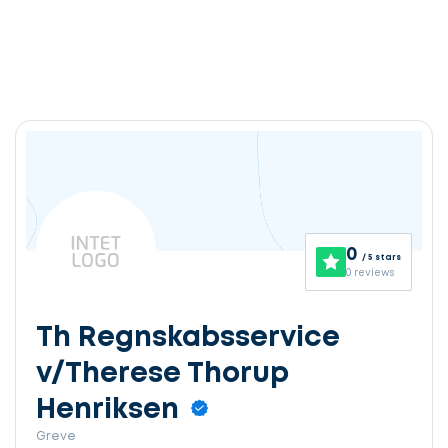
0
/ 5 stars
0 reviews
Th Regnskabsservice
v/Therese Thorup
Henriksen
Greve