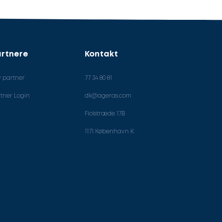
rtnere
Kontakt
v partner
77 34 80 81
tner Login
dk@ageras.com
Fiolstræde 17B
1171 København K