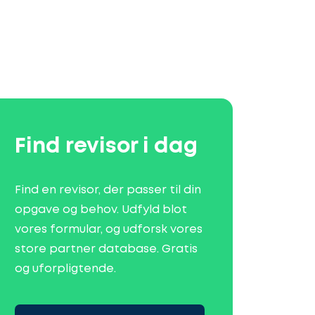
Find revisor i dag
Find en revisor, der passer til din
opgave og behov. Udfyld blot
vores formular, og udforsk vores
store partner database. Gratis
og uforpligtende.