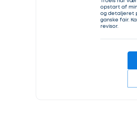
Troels har vær
os
opstart af min
komme
og detaljeret 
Kontaktoplysninger
ganske fair. K
i
revisor.
gang
Hvilken
samarbejdspartner
Revisor
søger
du?
lder
Advokat/Jurist
Næste