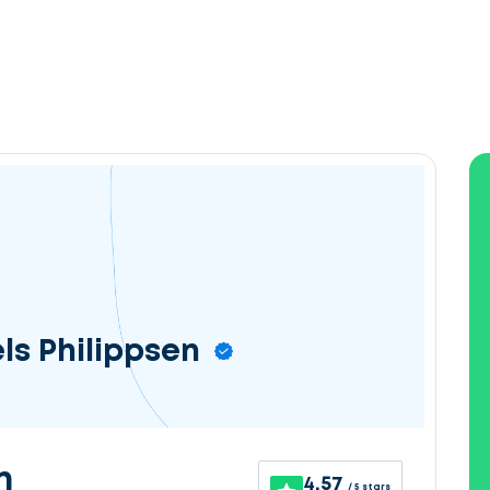
els Philippsen
n
4.57
/ 5 stars