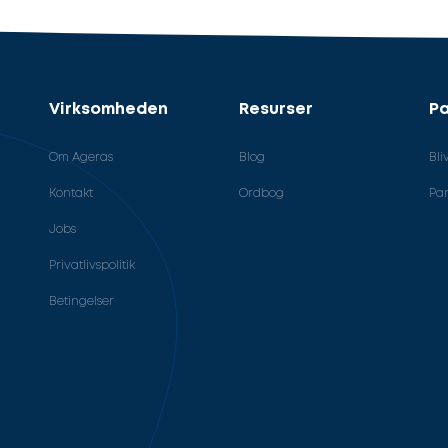
Virksomheden
Resurser
Pa
Om Ageras
Blog
Bli
Kontakt
Ordbog
Par
Jobs
Privatlivspolitik
Betingelser