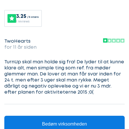
i
gang
3.25
/ 5 stars
1 reviews
Lad
TwoHearts
Vælg
os
for 11 år siden
service
komme
TurnUp skal man holde sig fra! De lyder til at kunne
i
klare alt, men simple ting som ref. fra møder
gang
glemmer man. De lover at man får svar inden for
Beskriv
24 t. men efter 3 uger skal man rykke. Meget
din
sag
dårligt og negativ oplevelse og vi er nu 3 mdr.
Hvilken
efter planen for aktiviteterne 2015 ;0(
samarbejdspartner
søger
Kontaktoplysninger
du?
Bedøm virksomheden