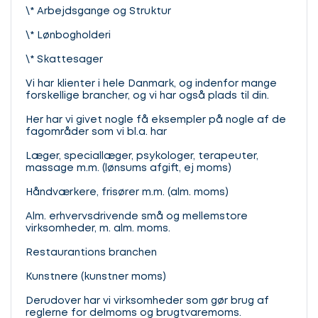
\* Arbejdsgange og Struktur
\* Lønbogholderi
\* Skattesager
Vi har klienter i hele Danmark, og indenfor mange
forskellige brancher, og vi har også plads til din.
Her har vi givet nogle få eksempler på nogle af de
fagområder som vi bl.a. har
Læger, speciallæger, psykologer, terapeuter,
massage m.m. (lønsums afgift, ej moms)
Håndværkere, frisører m.m. (alm. moms)
Alm. erhvervsdrivende små og mellemstore
virksomheder, m. alm. moms.
Restaurantions branchen
Kunstnere (kunstner moms)
Derudover har vi virksomheder som gør brug af
reglerne for delmoms og brugtvaremoms.