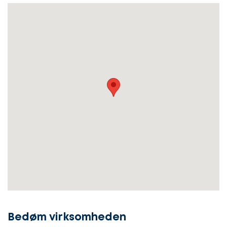
Lad
os
Bedøm virksomheden
komme