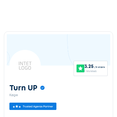
3.25
/ 5 stars
1 reviews
Turn UP
Køge