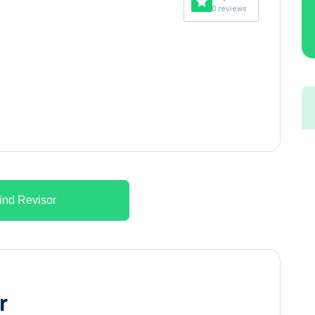
0 reviews
ind Revisor
r