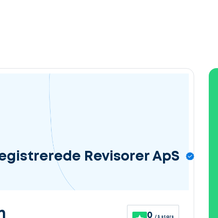
Registrerede Revisorer ApS
n
0
/ 5 stars