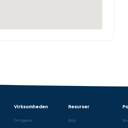
Virksomheden
Resurser
Pa
Om Ageras
Blog
Bli