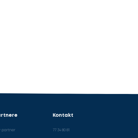
rtnere
Kontakt
v partner
77 34 80 81