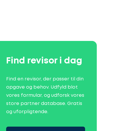
Find revisor i dag
Find en revisor, der passer til din
opgave og behov. Udfyld blot
vores formular, og udforsk vores
store partner database. Gratis
og uforpligtende.