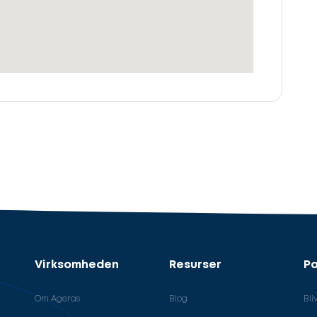
Virksomheden
Resurser
Pa
Om Ageras
Blog
Bli