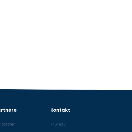
rtnere
Kontakt
v partner
77 34 80 81