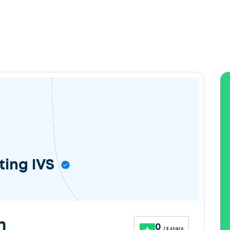
ting IVS
n
0
/ 5 stars