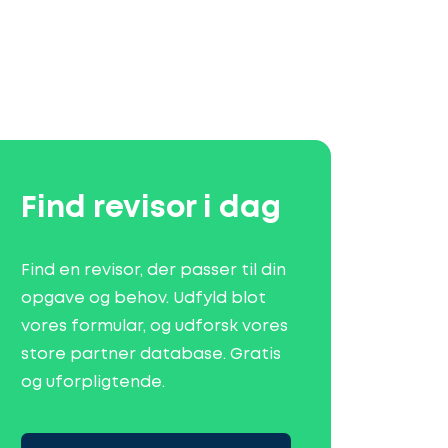
Find revisor i dag
Find en revisor, der passer til din
opgave og behov. Udfyld blot
vores formular, og udforsk vores
store partner database. Gratis
og uforpligtende.