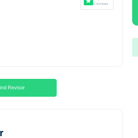
0 reviews
ind Revisor
r