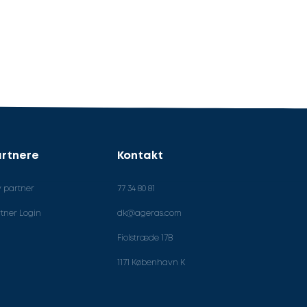
rtnere
Kontakt
v partner
77 34 80 81
tner Login
dk@ageras.com
Fiolstræde 17B
1171 København K