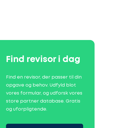
Find revisor i dag
Find en revisor, der passer til din
opgave og behov. Udfyld blot
vores formular, og udforsk vores
store partner database. Gratis
og uforpligtende.