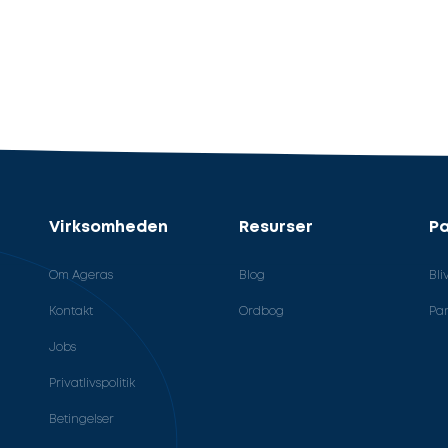
Virksomheden
Resurser
Pa
Om Ageras
Blog
Bli
Kontakt
Ordbog
Par
Jobs
Privatlivspolitik
Betingelser