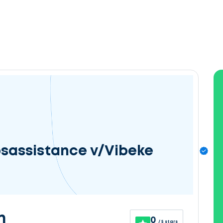
sassistance v/Vibeke
n
0
/ 5 stars