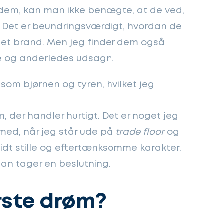
dem, kan man ikke benægte, at de ved,
 Det er beundringsværdigt, hvordan de
et brand. Men jeg finder dem også
lde og anderledes udsagn.
som bjørnen og tyren, hvilket jeg
, der handler hurtigt. Det er noget jeg
 med, når jeg står ude på
trade floor
og
lidt stille og eftertænksomme karakter.
 han tager en beslutning.
rste drøm?