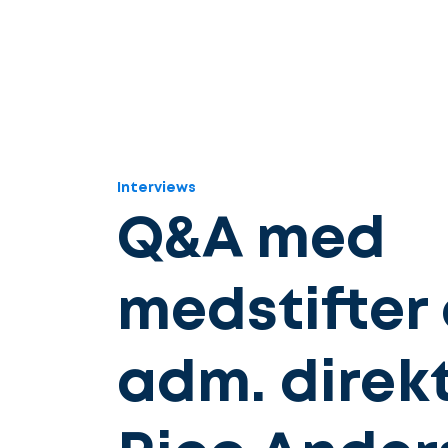
Interviews
Q&A med
medstifter
adm. direk