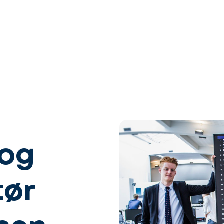
 og
tør