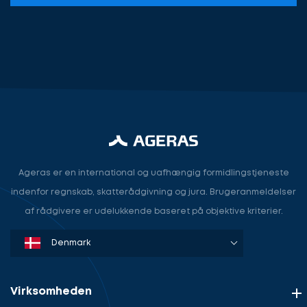
Lad
os
komme
Lad
i
os
Ageras er en international og uafhængig formidlingstjeneste
gang
tale
indenfor regnskab, skatterådgivning og jura. Brugeranmeldelser
om
af rådgivere er udelukkende baseret på objektive kriterier.
dit
behov
Denmark
Sweden
Norway
Netherlands
Germany
USA
Lad
Vælg
os
service
komme
Virksomheden
i