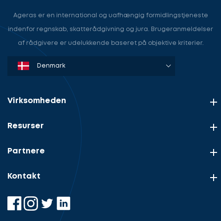
Lad
i
os
Ageras er en international og uafhængig formidlingstjeneste
gang
tale
indenfor regnskab, skatterådgivning og jura. Brugeranmeldelser
om
af rådgivere er udelukkende baseret på objektive kriterier.
dit
behov
Denmark
Sweden
Norway
Netherlands
Germany
USA
Lad
Vælg
os
service
komme
Virksomheden
i
gang
Resurser
Vælg
Beskriv
rolle
din
sag
Partnere
Hvilken
samarbejdspartner
Kontakt
Kontaktoplysninger
søger
Kontaktoplysninger
du?