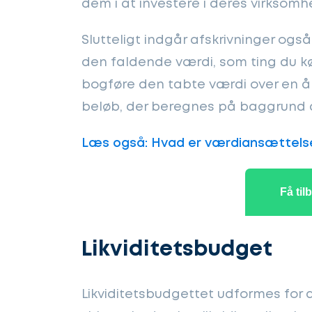
dem i at investere i deres virksomh
Slutteligt indgår afskrivninger også
den faldende værdi, som ting du køb
bogføre den tabte værdi over en å
beløb, der beregnes på baggrund af
Læs også: Hvad er værdiansættels
Få til
Likviditetsbudget
Likviditetsbudgettet udformes for a