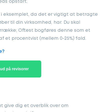
eds opstart.
 i eksemplet, da det er vigtigt at betragte
er til din virksomhed, har. Du skal
rrække; Oftest bogføres denne som et
 et procentvist (mellem 0-25%) fald.
e?
bud på revisorer
t give dig et overblik over om