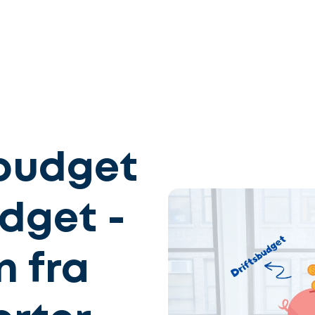
sbudget
dget -
n fra