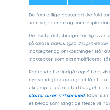
De forskellige poster er ikke fuld
som vejledende og som inspiration
De fleste driftsbudgetter, lig oven
såkaldte
dækningsbidragsmetode
,
indtægter og omkostninger. Når du
indtægter, som eksemplificeret, få
Renteudgifter indgår også i det vis
nødvendigt at optage et lån for at
eksemplet på et startbudget, som f
starter du en virksomhed,
løber sum
et beløb som langt de fleste vil ha