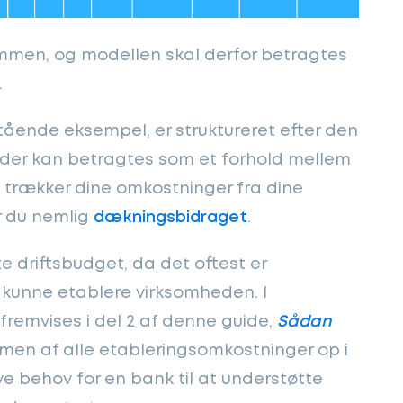
kommen, og modellen skal derfor betragtes
.
stående eksempel, er struktureret efter den
 der kan betragtes som et forhold mellem
 trækker dine omkostninger fra dine
r du nemlig
dækningsbidraget
.
te driftsbudget, da det oftest er
 kunne etablere virksomheden. I
remvises i del 2 af denne guide,
Sådan
men af alle etableringsomkostninger op i
ve behov for en bank til at understøtte