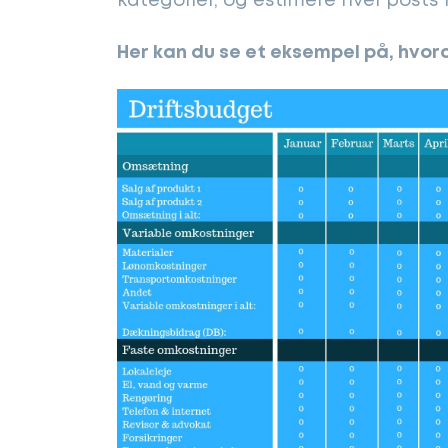
kategorier, og estimere hver posts
Her kan du se et eksempel på, hvor