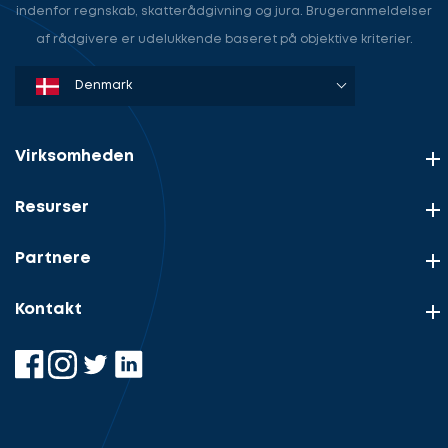
tale
indenfor regnskab, skatterådgivning og jura. Brugeranmeldelser
om
af rådgivere er udelukkende baseret på objektive kriterier.
dit
behov
Denmark
Sweden
Norway
Netherlands
Germany
USA
Lad
Vælg
os
service
komme
Virksomheden
i
gang
Resurser
Vælg
Beskriv
rolle
din
sag
Partnere
Hvilken
samarbejdspartner
Kontakt
Kontaktoplysninger
søger
Kontaktoplysninger
du?
Revisor