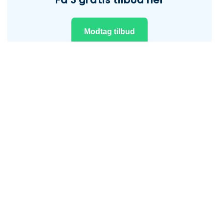
Få 3 gratis tilbud her
Modtag tilbud