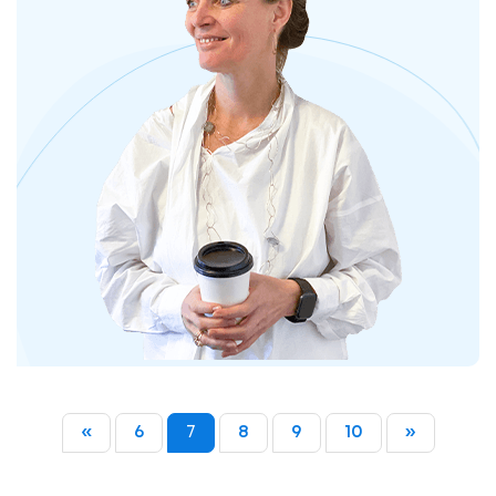
«
6
7
8
9
10
»