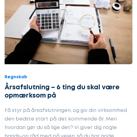
Regnskab
Årsafslutning – 6 ting du skal være
opmærksom på
Få styr på årsafslutningen, og giv din virksomhed
den bedste start på det kommende år. Men
hvordan gør du så lige det? Vi giver dig nogle
hands-on råd med på vejen, så du har gode