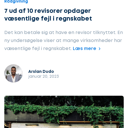
Rådgivning
7 ud af 10 revisorer opdager
væsentlige fejl i regnskabet
Det kan betale sig at have en revisor tilknyttet. En
ny undersøgelse viser at mange virksomheder har
væsentlige fejl i regnskabet.
Læs mere
Arslan Dudo
januar 20, 2023