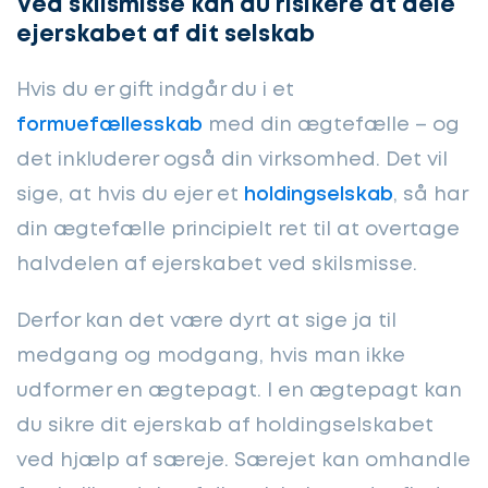
Ved skilsmisse kan du risikere at dele
ejerskabet af dit selskab
Hvis du er gift indgår du i et
formuefællesskab
med din ægtefælle – og
det inkluderer også din virksomhed. Det vil
sige, at hvis du ejer et
holdingselskab
, så har
din ægtefælle principielt ret til at overtage
halvdelen af ejerskabet ved skilsmisse.
Derfor kan det være dyrt at sige ja til
medgang og modgang, hvis man ikke
udformer en ægtepagt. I en ægtepagt kan
du sikre dit ejerskab af holdingselskabet
ved hjælp af særeje. Særejet kan omhandle