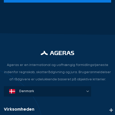
Lad
os
komme
Lad
i
os
Ageras er en international og uafhængig formidlingstjeneste
gang
tale
indenfor regnskab, skatterådgivning og jura. Brugeranmeldelser
om
af rådgivere er udelukkende baseret på objektive kriterier.
dit
behov
Denmark
Sweden
Norway
Netherlands
Germany
USA
Lad
Vælg
os
service
komme
Virksomheden